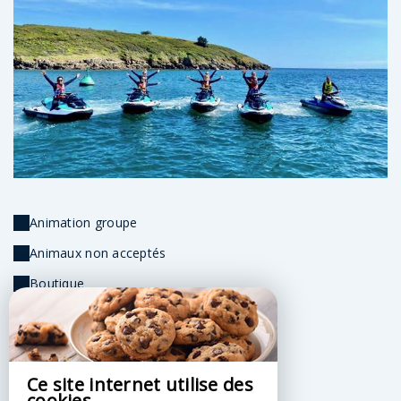
Animation groupe
Animaux non acceptés
Boutique
Parking
Vestiaire
WC publics
Ce site internet utilise des
cookies