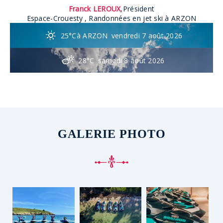
Franck LEROUX
,
Président
Espace-Crouesty
, Randonnées en jet ski à ARZON
25°C
à ARZON
vendredi 7 août 2026
28°C
samedi 8 août 2026
GALERIE PHOTO